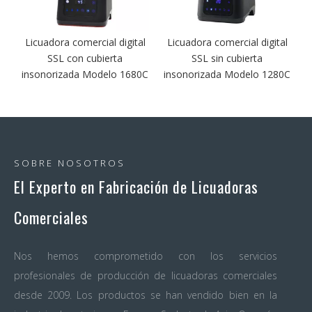
Licuadora comercial digital
Licuadora comercial digital
a
SSL con cubierta
SSL sin cubierta
0
insonorizada Modelo 1680C
insonorizada Modelo 1280C
SOBRE NOSOTROS
El Experto en Fabricación de Licuadoras
Comerciales
Nos hemos comprometido con los servicios
profesionales de producción de licuadoras comerciales
desde 2009. Los productos se han vendido bien en la