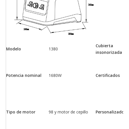
de
se
so
gr
gr
ca
Cubierta
Modelo
1380
N
insonorizada
CB
EM
Ro
Potencia nominal
1680W
Certificados
UK
AL
G
1.
2.
Tipo de motor
98 y motor de cepillo
Personalizado
co
3.
pr