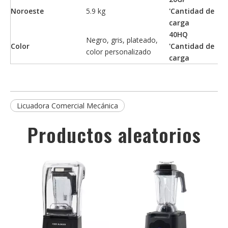
Noroeste
5.9 kg
'Cantidad de
58
carga
40HQ
Negro, gris, plateado,
Color
'Cantidad de
13
color personalizado
carga
Licuadora Comercial Mecánica
Productos aleatorios
i