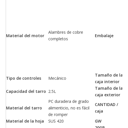
Bo
pl
Es
Ca
co
Alambres de cobre
Material del motor
Embalaje
ma
completos
Ca
ex
ma
Co
em
Tamaño de la
Lo
Tipo de controles
Mecánico
caja interior
* 
Tamaño de la
Lo
Capacidad del tarro
2.5L
caja exterior
* 
PC duradera de grado
CANTIDAD /
Material del tarro
alimenticio, no es fácil
2
caja
de romper
Material de la hoja
SUS 420
GW
14
20GP