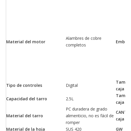
Alambres de cobre
Material del motor
Embala
completos
Tamaño
Tipo de controles
Digital
caja in
Tamaño
Capacidad del tarro
2.5L
caja ex
PC duradera de grado
CANTID
Material del tarro
alimenticio, no es fácil de
caja
romper
Material de la hoja
SUS 420
GW