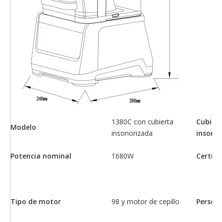
1380C con cubierta
Cubier
Modelo
insonorizada
insono
Potencia nominal
1680W
Certifi
Tipo de motor
98 y motor de cepillo
Person