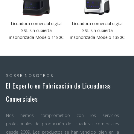
Licuadora comercial digital
Licuadora comercial digital
a
SSL sin cubierta
SSL sin cubierta
0
insonorizada Modelo 1180C
insonorizada Modelo 1380C
SOBRE NOSOTROS
El Experto en Fabricación de Licuadoras
Comerciales
Nos hemos comprometido con los servicios
profesionales de producción de licuadoras comerciales
desde 2009. Los productos se han vendido bien en la