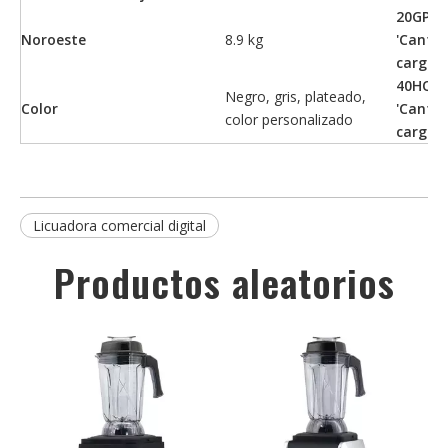
20GP
Noroeste
8.9 kg
'Cantid
carga
40HQ
Negro, gris, plateado,
Color
'Cantid
color personalizado
carga
Licuadora comercial digital
Productos aleatorios
i