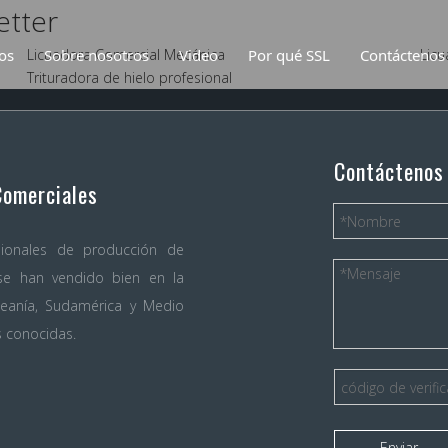
etter
os
Licuadora Comercial Mecánica
Sobre nosotros
Video
Por qué SSL
Contáctenos
Lic
Trituradora de hielo profesional
uadora Comercial Digital
Licuadoras de alto rendi
uadora Comercial Mecánica
Contáctenos
Comerciales
ionales de producción de
se han vendido bien en la
ceanía, Sudamérica y Medio
 conocidas.
Enviar